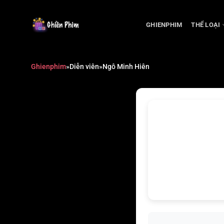
Chuyển
đến
GHIENPHIM
THỂ LOẠI
nội
dung
Ghienphim
»
Diễn viên
»
Ngô Minh Hiên