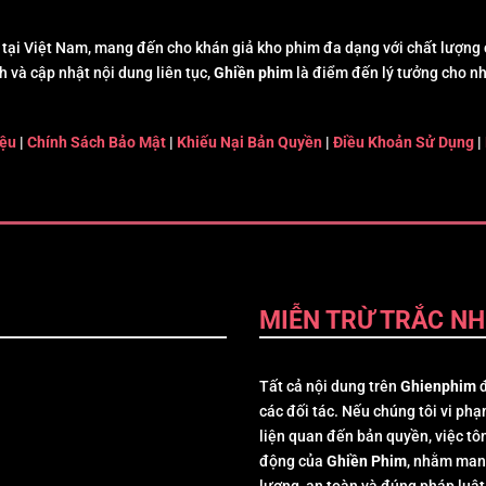
tại Việt Nam, mang đến cho khán giả kho phim đa dạng với chất lượng c
h và cập nhật nội dung liên tục,
Ghiền phim
là điểm đến lý tưởng cho n
iệu
|
Chính Sách Bảo Mật
|
Khiếu Nại Bản Quyền
|
Điều Khoản Sử Dụng
|
MIỄN TRỪ TRẮC NH
Tất cả nội dung trên
Ghienphim
đ
các đối tác. Nếu chúng tôi vi phạ
liện quan đến bản quyền, việc tôn
động của
Ghiền Phim
, nhằm man