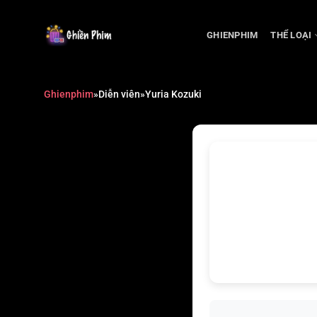
Chuyển
đến
GHIENPHIM
THỂ LOẠI
nội
dung
Ghienphim
»
Diễn viên
»
Yuria Kozuki