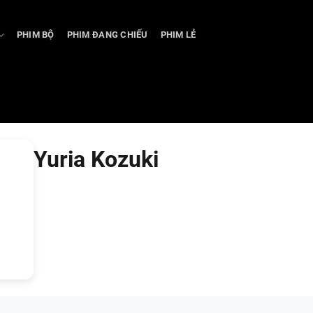
PHIM BỘ
PHIM ĐANG CHIẾU
PHIM LẺ
Yuria Kozuki