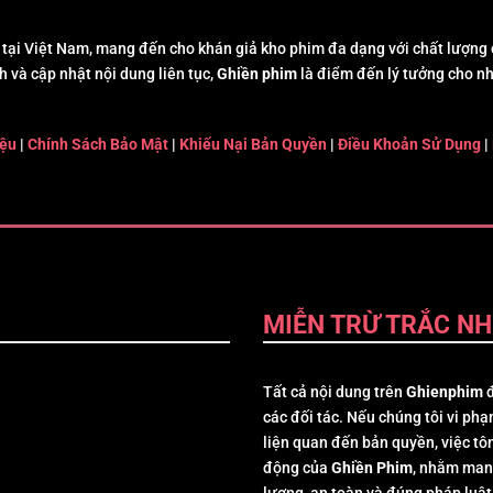
tại Việt Nam, mang đến cho khán giả kho phim đa dạng với chất lượng c
h và cập nhật nội dung liên tục,
Ghiền phim
là điểm đến lý tưởng cho n
iệu
|
Chính Sách Bảo Mật
|
Khiếu Nại Bản Quyền
|
Điều Khoản Sử Dụng
|
MIỄN TRỪ TRẮC NH
Tất cả nội dung trên
Ghienphim
đ
các đối tác. Nếu chúng tôi vi phạ
liện quan đến bản quyền, việc tôn
động của
Ghiền Phim
, nhằm man