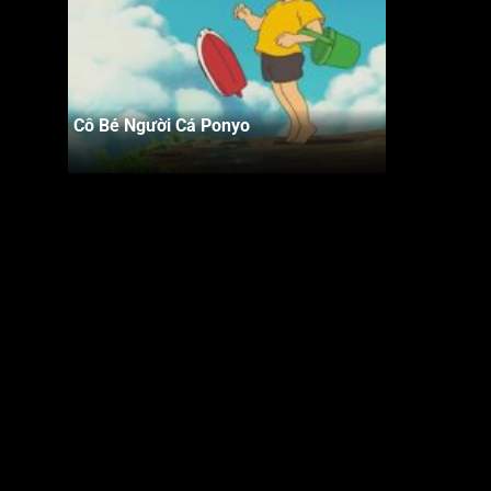
Cô Bé Người Cá Ponyo