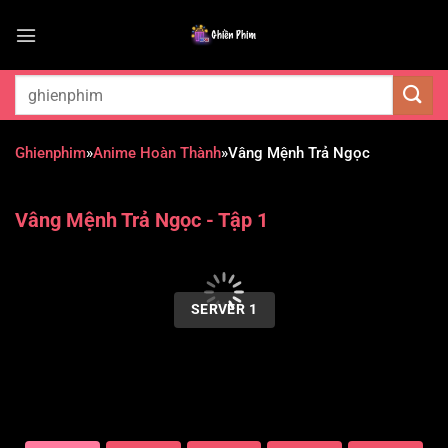
Chuyển
đến
nội
dung
Ghienphim
»
Anime Hoàn Thành
»
Vâng Mệnh Trả Ngọc
Vâng Mệnh Trả Ngọc - Tập 1
00:00 / 00:00
SERVER 1