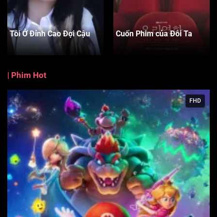
Tôi Ở Đỉnh Cao Đợi Cậu
Cuốn Phim của Đôi Ta
|
Phim Hot
FHD