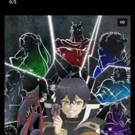
0/5
HD