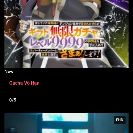
New
Gacha Vô Hạn
0/5
FHD