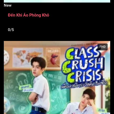
New
Đến Khi Áo Phông Khô
0/5
FHD