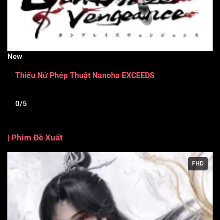
New
Thiếu Nữ Phép Thuật Nanoha EXCEEDS
0/5
| Phim Đề Xuất
FHD