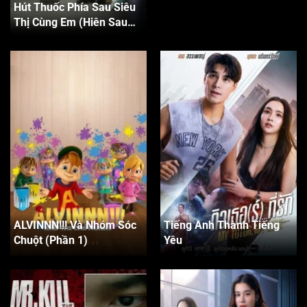
Hút Thuốc Phía Sau Siêu
Thị Cùng Em (Hiên Sau
Siêu Thị, Muộn Phiền Bay
Đi)
ALVINNN!!! Và Nhóm Sóc
Tiếng Anh Thành Tiếng
Chuột (Phần 1)
Yêu